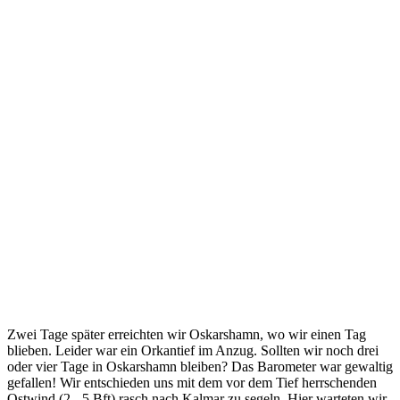
Zwei Tage später erreichten wir Oskarshamn, wo wir einen Tag
blieben. Leider war ein Orkantief im Anzug. Sollten wir noch drei
oder vier Tage in Oskarshamn bleiben? Das Barometer war gewaltig
gefallen! Wir entschieden uns mit dem vor dem Tief herrschenden
Ostwind (2 - 5 Bft) rasch nach Kalmar zu segeln. Hier warteten wir