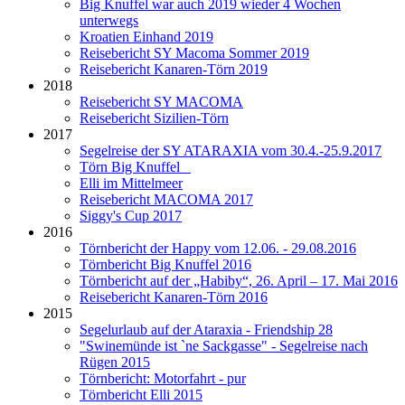
Big Knuffel war auch 2019 wieder 4 Wochen
unterwegs
Kroatien Einhand 2019
Reisebericht SY Macoma Sommer 2019
Reisebericht Kanaren-Törn 2019
2018
Reisebericht SY MACOMA
Reisebericht Sizilien-Törn
2017
Segelreise der SY ATARAXIA vom 30.4.-25.9.2017
Törn Big Knuffel
Elli im Mittelmeer
Reisebericht MACOMA 2017
Siggy's Cup 2017
2016
Törnbericht der Happy vom 12.06. - 29.08.2016
Törnbericht Big Knuffel 2016
Törnbericht auf der „Habiby“, 26. April – 17. Mai 2016
Reisebericht Kanaren-Törn 2016
2015
Segelurlaub auf der Ataraxia - Friendship 28
"Swinemünde ist `ne Sackgasse" - Segelreise nach
Rügen 2015
Törnbericht: Motorfahrt - pur
Törnbericht Elli 2015