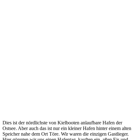
Dies ist der nördlichste von Kielbooten anlaufbare Hafen der
Ostsee. Aber auch das ist nur ein kleiner Hafen hinter einem alten
Speicher nahe dem Ort Töre. Wir waren die einzigen Gastlieger.
Hier gönnten wir uns einen Hafentag, kauften ein, aßen Eis und