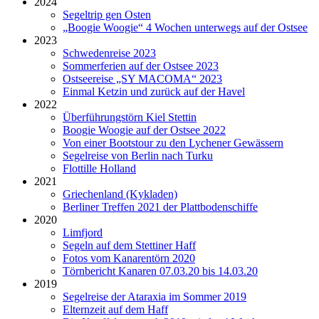
2024
Segeltrip gen Osten
„Boogie Woogie“ 4 Wochen unterwegs auf der Ostsee
2023
Schwedenreise 2023
Sommerferien auf der Ostsee 2023
Ostseereise „SY MACOMA“ 2023
Einmal Ketzin und zurück auf der Havel
2022
Überführungstörn Kiel Stettin
Boogie Woogie auf der Ostsee 2022
Von einer Bootstour zu den Lychener Gewässern
Segelreise von Berlin nach Turku
Flottille Holland
2021
Griechenland (Kykladen)
Berliner Treffen 2021 der Plattbodenschiffe
2020
Limfjord
Segeln auf dem Stettiner Haff
Fotos vom Kanarentörn 2020
Törnbericht Kanaren 07.03.20 bis 14.03.20
2019
Segelreise der Ataraxia im Sommer 2019
Elternzeit auf dem Haff