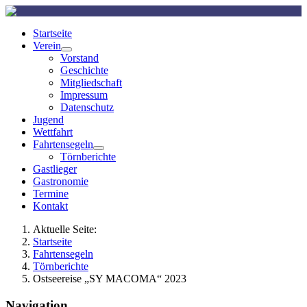
Startseite
Verein
Vorstand
Geschichte
Mitgliedschaft
Impressum
Datenschutz
Jugend
Wettfahrt
Fahrtensegeln
Törnberichte
Gastlieger
Gastronomie
Termine
Kontakt
Aktuelle Seite:
Startseite
Fahrtensegeln
Törnberichte
Ostseereise „SY MACOMA“ 2023
Navigation