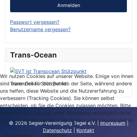
Anmelden
Passwort vergessen?
Benutzername vergessen?
Trans-Ocean
Wir nutzen Cookies auf unserer Website. Einige von ihnen
Trans-Ocean Stützpunkt
sind essenziell für den Betrieb der Seite, während andere
uns helfen, diese Website und die Nutzererfahrung zu
verbessern (Tracking Cookies). Sie können selbst
entscheiden, ob Sie die Cookies zulassen möchten. Bitte
beachten Sie, dass bei einer Ablehnung womöglich nicht
mehr alle Funktionalitäten der Seite zur Verfügung stehen.
© 2026 Segler-Vereinigung Tegel e.V. |
Impressum
|
Datenschutz
|
Kontakt
Akzeptieren
Ablehnen